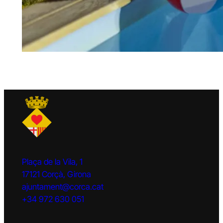
Plaça de la Vila, 1
17121 Corçà, Girona
ajuntament@corca.cat
+34 972 630 051