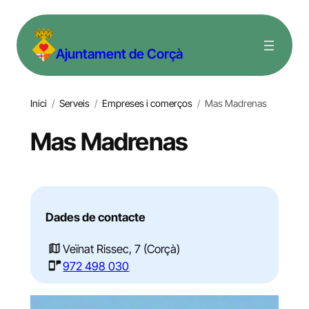
Vés
al
Ajuntament de Corçà
contingut
Inici
/
Serveis
/
Empreses i comerços
/
Mas Madrenas
Mas Madrenas
Dades de contacte
Veïnat Rissec, 7 (Corçà)
972 498 030