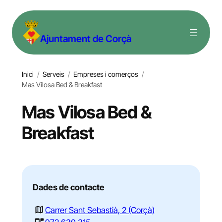
Vés
al
Ajuntament de Corçà
contingut
Inici
/
Serveis
/
Empreses i comerços
/
Mas Vilosa Bed & Breakfast
Mas Vilosa Bed &
Breakfast
Dades de contacte
Carrer Sant Sebastià, 2 (Corçà)