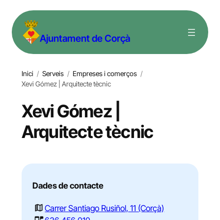
Vés
al
Ajuntament de Corçà
contingut
Inici
/
Serveis
/
Empreses i comerços
/
Xevi Gómez | Arquitecte tècnic
Xevi Gómez |
Arquitecte tècnic
Dades de contacte
Carrer Santiago Rusiñol, 11 (Corçà)