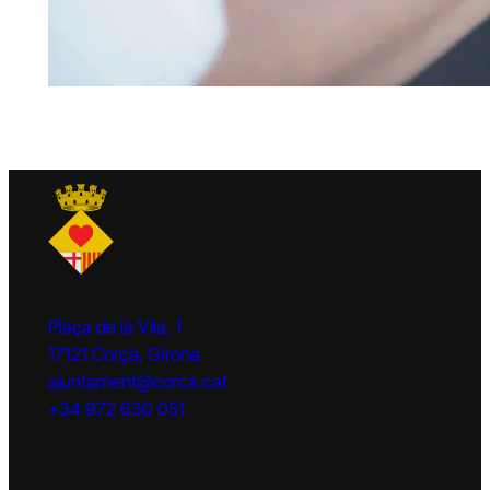
Plaça de la Vila, 1
17121 Corçà, Girona
ajuntament@corca.cat
+34 972 630 051