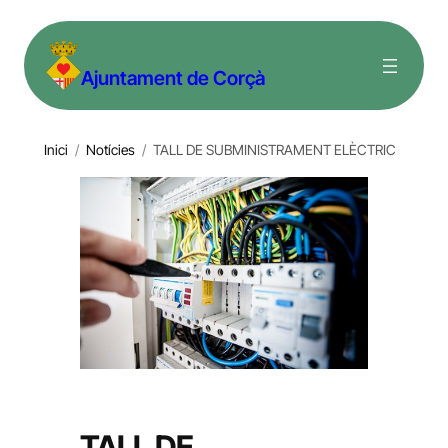
Vés
al
Ajuntament de Corçà
contingut
Inici
/
Notícies
/
TALL DE SUBMINISTRAMENT ELÈCTRIC
TALL DE