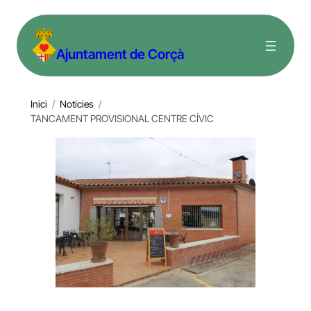
Vés
al
Ajuntament de Corçà
contingut
Inici
/
Notícies
/
TANCAMENT PROVISIONAL CENTRE CÍVIC