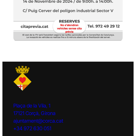
Plaça de la Vila, 1
17121 Corçà, Girona
ajuntament@corca.cat
+34 972 630 051