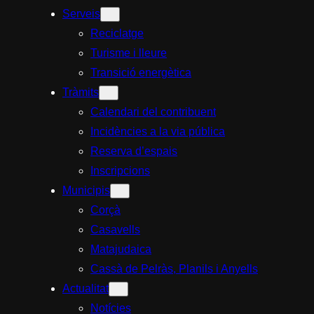
Serveis
Reciclatge
Turisme i lleure
Transició energètica
Tràmits
Calendari del contribuent
Incidències a la via pública
Reserva d’espais
Inscripcions
Municipis
Corçà
Casavells
Matajudaica
Cassà de Pelràs, Planils i Anyells
Actualitat
Notícies