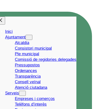
Inici
Ajuntament
Alcaldia
Consistori municipal
Ple municipal
Comissió de regidories delegades
Pressupostos
Ordenances
Transparència
Consell veïnal
Atenció ciutadana
Serveis
Empreses i comerços
Telèfons d’interès