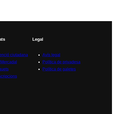
ats
Legal
enció ciutadana
Avís legal
 Mercadal
Política de privadesa
quets
Política de galetes
scripcions