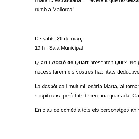
hilarant, estrafolària i irreverent que no dei
rumb a Mallorca!
Dissabte 26 de març
19 h | Sala Municipal
Q-art i Acció de Quart
presenten
Qui?
. No 
necessitarem els vostres habilitats deductive
La despòtica i multimilionària Marta, al tor
sospitosos, però tots tenen una quartada. C
En clau de comèdia tots els personatges anira