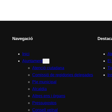
Navegació
Destac
Inici
At
Ajuntament
El
Atenció ciutadana
Ti
Comissió de regidories delegades
In
Ple municipal
Alcaldia
Altres ens i òrgans
Pressupostos
Consell veïnal