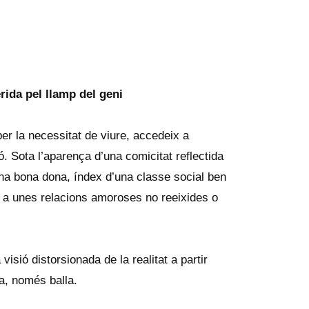
rida pel llamp del geni
r la necessitat de viure, accedeix a
ó. Sota l’aparença d’una comicitat reflectida
’una bona dona, índex d’una classe social ben
 a unes relacions amoroses no reeixides o
isió distorsionada de la realitat a partir
la, només balla.