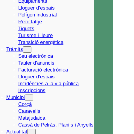
Equipaments
Lloguer d’espais
Polígon industrial
Reciclatge
Tiquets
Turisme i lleure
Transició energètica
Tràmits
Seu electrònica
Tauler d’anuncis
Facturació electrònica
Lloguer d’espais
Incidències a la via pública
Inscripcions
Municipi
Corçà
Casavells
Matajudaica
Cassà de Pelràs, Planils i Anyells
Actualitat