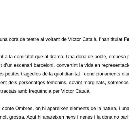
na obra de teatre al voltant de Víctor Català, l’han titulat
Fe
t a la comicitat que al drama. Una dona de poble, empesa pe
lt d’un escenari barceloní, convertint la vida en representaci
les petites tragèdies de la quotidianitat i condicionaments d
ent dels personatges femenins, sovint marginats, sotmesos
 tractats amb freqüència per Víctor Català.
 conte Ombres, on hi apareixen elements de la natura, i una v
molt grossa. Aquí hi apareixen nens i nenes i la dona no par