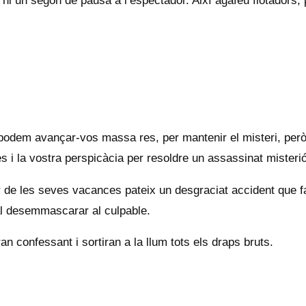
xa ni un segon de pausa a l’espectador. Així agafeu flotadors,
podem avançar-vos massa res, per mantenir el misteri, per
s i la vostra perspicàcia per resoldre un assassinat misteri
nar de les seves vacances pateix un desgraciat accident que 
al desemmascarar al culpable.
n confessant i sortiran a la llum tots els draps bruts.