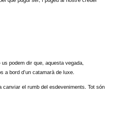
 pel que pugui ser, i pugeu al nostre creuer
ò us podem dir que, aquesta vegada,
ós a bord d’un catamarà de luxe.
fa canviar el rumb del esdeveniments. Tot són