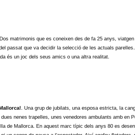
 Dos matrimonis que es coneixen des de fa 25 anys, viatge
el passat que va decidir la selecció de les actuals parelles
da és un joc dels seus amics o una altra realitat.
Mallorca!
. Una grup de jubilats, una esposa estricta, la cang
ues nenes trapelles, unes venedores ambulants amb en Pepe,
l’illa de Mallorca. En aquest marc típic dels anys 80 es des