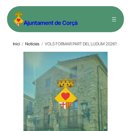
Vés
al
Ajuntament de Corçà
contingut
Inici
/
Notícies
/
VOLS FORMAR PART DEL LUDUM 2026?