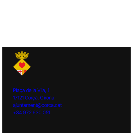
Plaça de la Vila, 1
17121 Corçà, Girona
ajuntament@corca.cat
+34 972 630 051