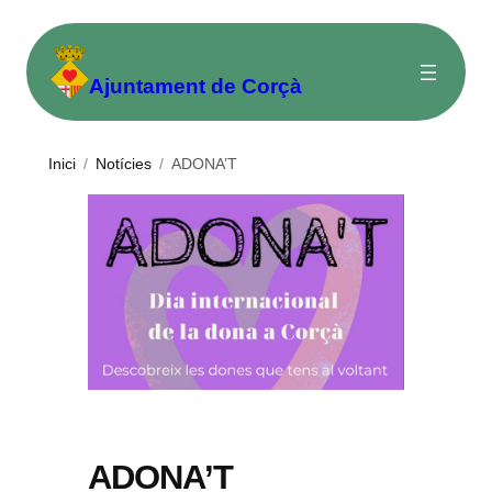
Vés
al
Ajuntament de Corçà
contingut
Inici
/
Notícies
/
ADONA’T
ADONA’T