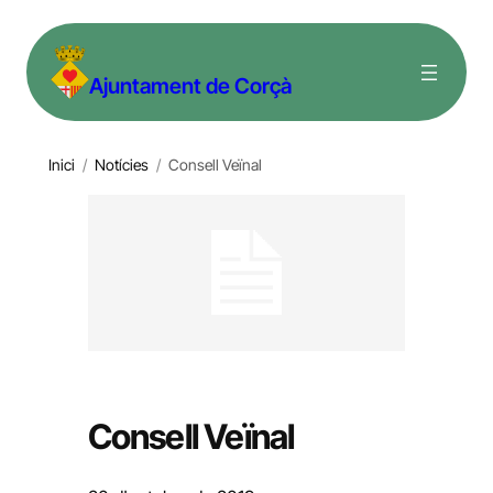
Vés
al
Ajuntament de Corçà
contingut
Inici
/
Notícies
/
Consell Veïnal
Consell Veïnal