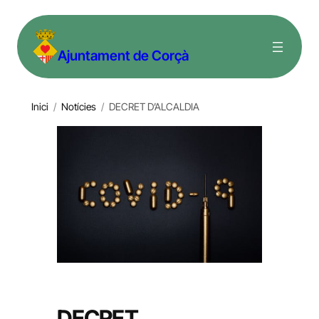
Vés
al
Ajuntament de Corçà
contingut
Inici
/
Notícies
/
DECRET D’ALCALDIA
DECRET