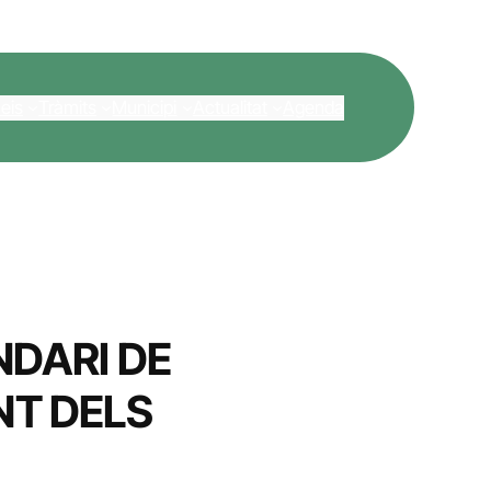
eis
Tràmits
Municipi
Actualitat
Agenda
DARI DE
T DELS