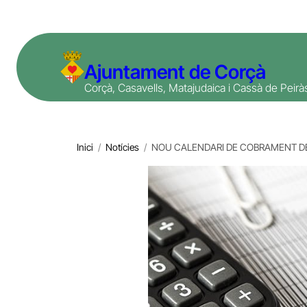
Vés
al
contingut
Ajuntament de Corçà
Corçà, Casavells, Matajudaica i Cassà de Peirà
Inici
/
Notícies
/
NOU CALENDARI DE COBRAMENT DE