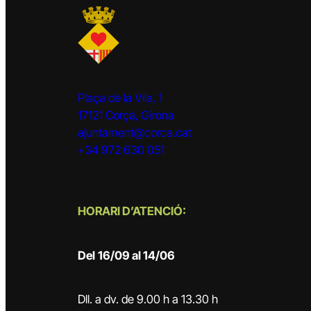
Plaça de la Vila, 1
17121 Corçà, Girona
ajuntament@corca.cat
+34 972 630 051
HORARI D’ATENCIÓ:
Del
16/09 al 14/06
Dll. a dv. de 9.00 h a 13.30 h