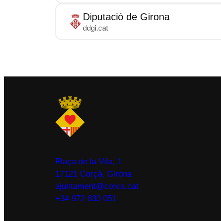
Diputació de Girona
ddgi.cat
Plaça de la Vila, 1
17121 Corçà, Girona
ajuntament@corca.cat
+34 972 630 051