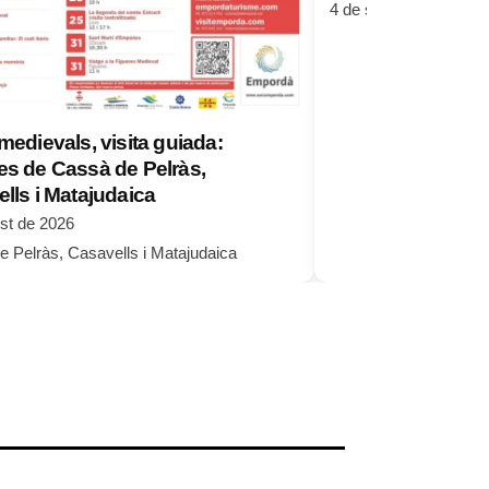
4 de setembre de 202
medievals, visita guiada:
s de Cassà de Pelràs,
lls i Matajudaica
st de 2026
 Pelràs, Casavells i Matajudaica