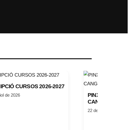
IPCIÓ CURSOS 2026-2027
PINXO DE SETEM
liol de 2026
CANGURATGE IN
22 de juliol de 2026