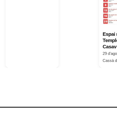
Espai 
Temple
Casave
29 d'ago
Cassà de