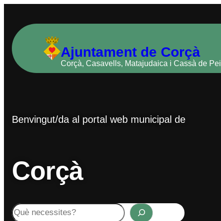
Vés
al
contingut
Ajuntament de Corçà
Corçà, Casavells, Matajudaica i Cassà de Pei
Benvingut/da al portal web municipal de
Corçà
Cerca